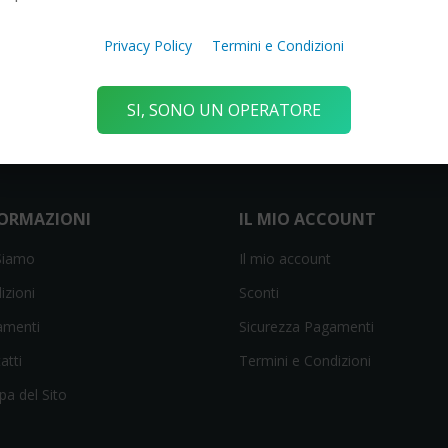
Transform
Privacy Policy
Termini e Condizioni
SI, SONO UN OPERATORE
FORMAZIONI
IL MIO ACCOUNT
Siamo
Il mio account
izioni
Sconti
amenti
Sicurezza Pagamenti
atti
Termini e Condizioni
a del Sito