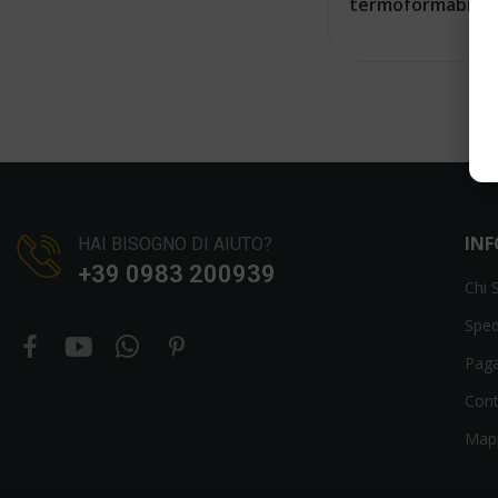
termoformabili 
IN
HAI BISOGNO DI AIUTO?
+39 0983 200939
Chi 
Sped
Pag
Cont
Mapp