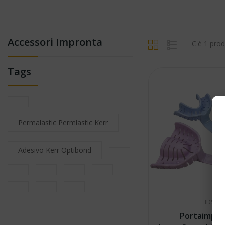
Accessori Impronta
C'è 1 prod
Tags
Permalastic Permlastic Kerr
Adesivo Kerr Optibond
IDS
Portaimpr