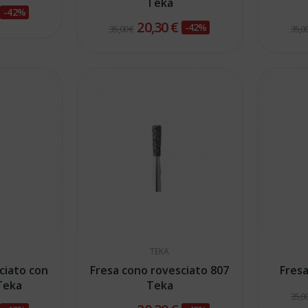
Teka
€
-42%
20,30 €
-42%
35,00 €
35,00
TEKA
ciato con
Fresa cono rovesciato 807
Fresa
 Teka
Teka
35,00