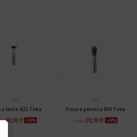
TEKA
TEKA
a a lente 825 Teka
Fresa a peretta 830 Teka
20,30 €
20,30 €
-42%
-42%
 €
35,00 €