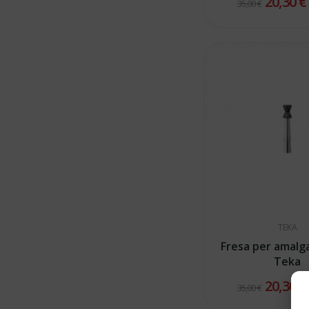
20,30 
35,00 €
TEKA
Fresa per amalg
Teka
20,30 
35,00 €