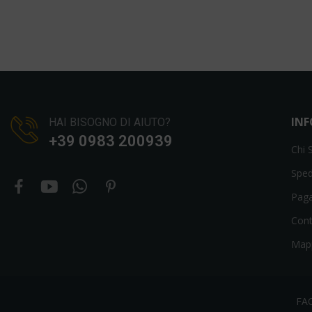
IN
HAI BISOGNO DI AIUTO?
+39 0983 200939
Chi 
Sped
Pag
Cont
Mapp
FA