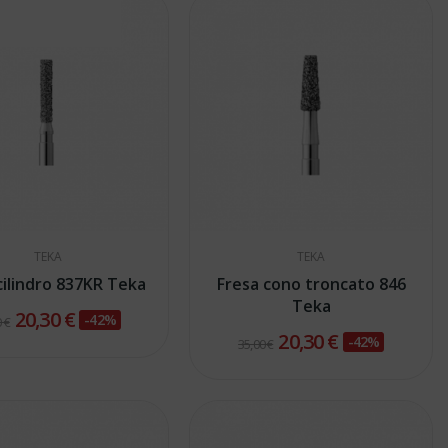
TEKA
TEKA
cilindro 837KR Teka
Fresa cono troncato 846
Teka
20,30 €
-42%
 €
20,30 €
-42%
35,00 €