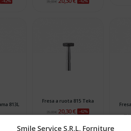
€
20,30 €
-42%
-42%
35,00 €
Fresa a ruota 815 Teka
ama 813L
Fres
20,30 €
-42%
35,00 €
35,00
€
-42%
Smile Service S.r.l. Forniture