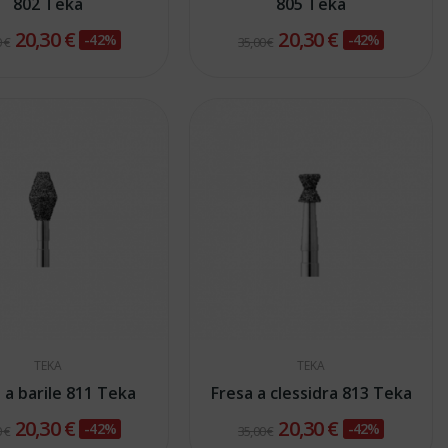
802 Teka
805 Teka
20,30 €
20,30 €
-42%
-42%
 €
35,00 €
TEKA
TEKA
 a barile 811 Teka
Fresa a clessidra 813 Teka
20,30 €
20,30 €
-42%
-42%
 €
35,00 €