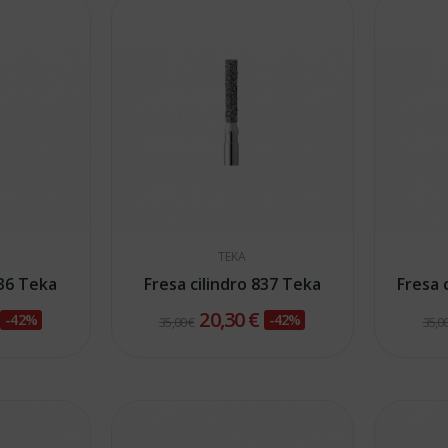
TEKA
836 Teka
Fresa cilindro 837 Teka
Fresa 
€
20,30 €
-42%
-42%
35,00 €
35,00