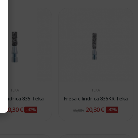
TEKA
TEKA
cilindrica 835 Teka
Fresa cilindrica 835KR Teka
20,30 €
20,30 €
-42%
-42%
 €
35,00 €