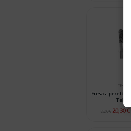
TEKA
Fresa a peretta 
Teka
20,30 
35,00 €