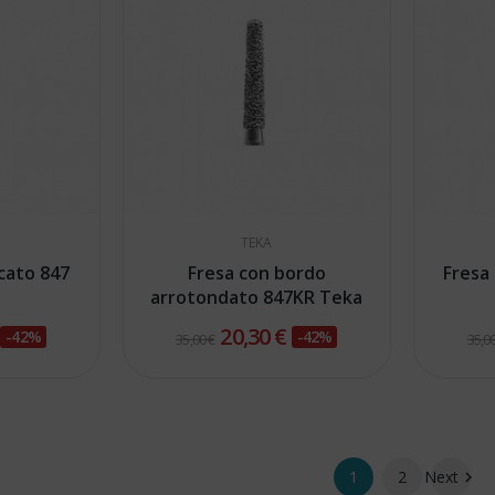
TEKA
cato 847
Fresa con bordo
Fresa
arrotondato 847KR Teka
€
20,30 €
-42%
-42%
35,00 €
35,00
1
2
Next
