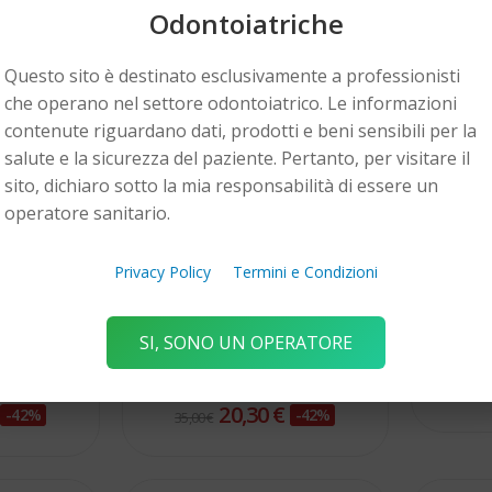
Odontoiatriche
Questo sito è destinato esclusivamente a professionisti
che operano nel settore odontoiatrico. Le informazioni
contenute riguardano dati, prodotti e beni sensibili per la
salute e la sicurezza del paziente. Pertanto, per visitare il
sito, dichiaro sotto la mia responsabilità di essere un
operatore sanitario.
Privacy Policy
Termini e Condizioni
TEKA
SI, SONO UN OPERATORE
lunga 830L
Fresa modellazione
Fresa 
occlusale 833 Teka
35,00
€
20,30 €
-42%
-42%
35,00 €