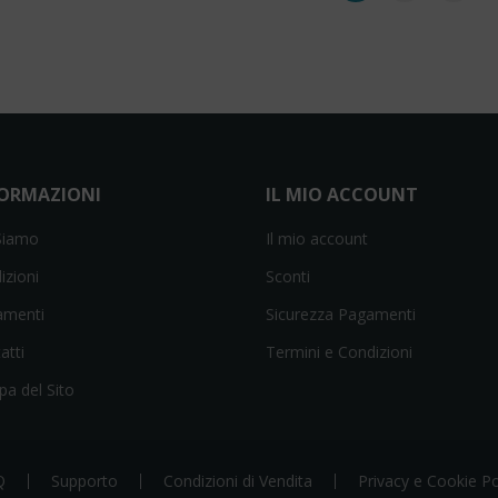
FORMAZIONI
IL MIO ACCOUNT
Siamo
Il mio account
izioni
Sconti
amenti
Sicurezza Pagamenti
atti
Termini e Condizioni
a del Sito
Q
Supporto
Condizioni di Vendita
Privacy e Cookie Po