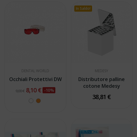
In Saldo!
DENTAL WORLD
MEDESY
Occhiali Protettivi DW
Distributore palline
cotone Medesy
8,10 €
-10%
9,00 €
38,81 €