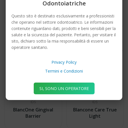
ORALSAN Gel
Odontoiatriche
BlancOne® ARCUS+
Gengivale IDS
fixed
Questo sito è destinato esclusivamente a professionisti
66,33 €
1.249,00 €
che operano nel settore odontoiatrico. Le informazioni
contenute riguardano dati, prodotti e beni sensibili per la
salute e la sicurezza del paziente. Pertanto, per visitare il
sito, dichiaro sotto la mia responsabilità di essere un
operatore sanitario.
Privacy Policy
Termini e Condizioni
SI, SONO UN OPERATORE
IDS
IDS
BlancOne Gingival
Blancone Care True
Barrier
Light