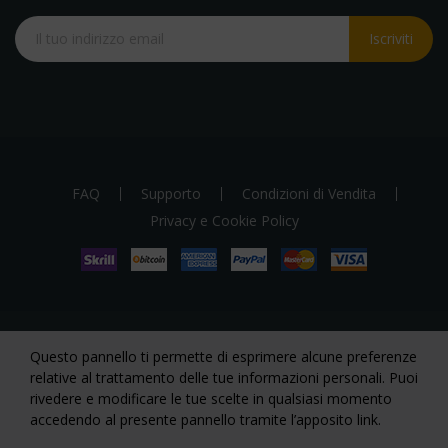
Iscriviti
FAQ
Supporto
Condizioni di Vendita
Privacy e Cookie Policy
Questo pannello ti permette di esprimere alcune preferenze
Copyright 2023. Tutti I diritti riservati a Smile Service S.r.l. via
relative al trattamento delle tue informazioni personali. Puoi
Galileo Galiei, 4 - 87064 Corigliano-Rossano (CS).
rivedere e modificare le tue scelte in qualsiasi momento
accedendo al presente pannello tramite l’apposito link.