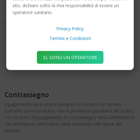
L'importo relativo all'ordine viene addebitato sul conto PayPal al
sito, dichiaro sotto la mia responsabilità di essere un
momento dell'acquisizione dell'ordine.
operatore sanitario.
In caso di annullamento dell'ordine, sia da parte del Cliente sia
Privacy Policy
nel caso di mancata accettazione di SmileService, l'importo sarà
rimborsato sul conto PayPal del cliente.
Termini e Condizioni
SI, SONO UN OPERATORE
Contrassegno
Il pagamento deve essere eseguito al corriere con denaro
contante (somma esatta, non è prevista la possibilità del resto) .
Con la scelta del pagamento in contrassegno verrà addebitato il
2% dell'importo dell'ordine come contributo alle spese del
servizio.