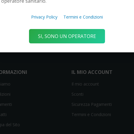
operatore sanitario.
W
Horico
4,50 €
-10%
Privacy Policy
Termini e Condizioni
SI, SONO UN OPERATORE
FORMAZIONI
IL MIO ACCOUNT
Siamo
Il mio account
izioni
Sconti
amenti
Sicurezza Pagamenti
atti
Termini e Condizioni
a del Sito