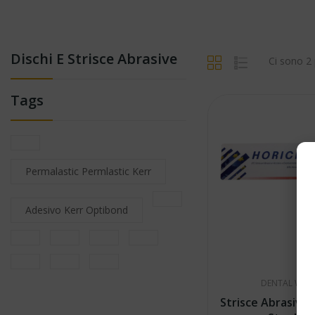
Dischi E Strisce Abrasive
Ci sono 2 
Tags
Permalastic Permlastic Kerr
Adesivo Kerr Optibond
DENTAL WOR
Strisce Abrasive