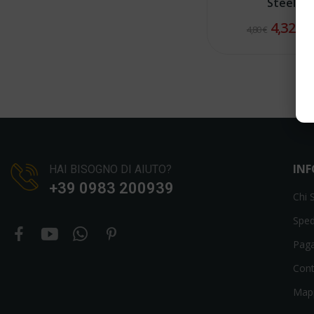
Steel D
4,32 €
4,80 €
IN
HAI BISOGNO DI AIUTO?
+39 0983 200939
Chi 
Sped
Pag
Cont
Mapp