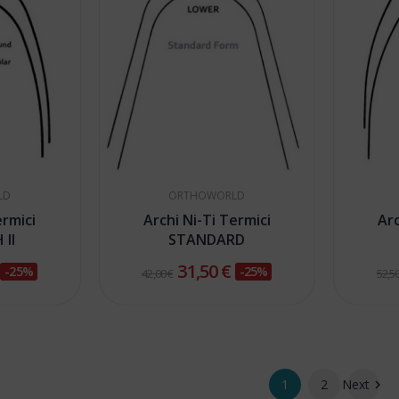
LD
ORTHOWORLD
ermici
Archi Ni-Ti Termici
Arc
II
STANDARD
€
31,50 €
-25%
-25%
42,00 €
52,50
1
2
Next
