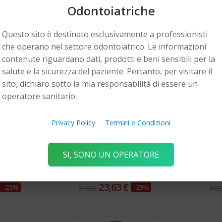
Odontoiatriche
Questo sito è destinato esclusivamente a professionisti
che operano nel settore odontoiatrico. Le informazioni
contenute riguardano dati, prodotti e beni sensibili per la
salute e la sicurezza del paziente. Pertanto, per visitare il
sito, dichiaro sotto la mia responsabilità di essere un
operatore sanitario.
Privacy Policy
Termini e Condizioni
LD
ORTHOWORLD
SI, SONO UN OPERATORE
relastic
Archi NI-TI superleastici
Archi 
lo-Pack
TRUEARCH I DW
E
€
23,63 €
-25%
-25%
31,50 €
31,50