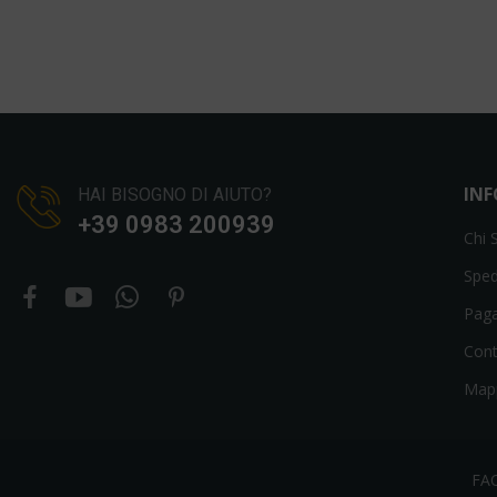
IN
HAI BISOGNO DI AIUTO?
+39 0983 200939
Chi 
Sped
Pag
Cont
Mapp
FA