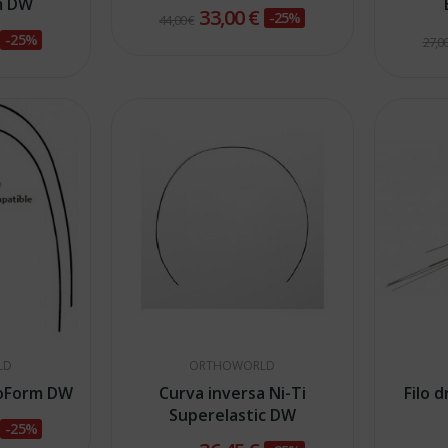
m DW
33,00 €
-25%
44,00 €
€
-25%
27,00
LD
ORTHOWORLD
roForm DW
Curva inversa Ni-Ti
Filo 
Superelastic DW
€
-25%