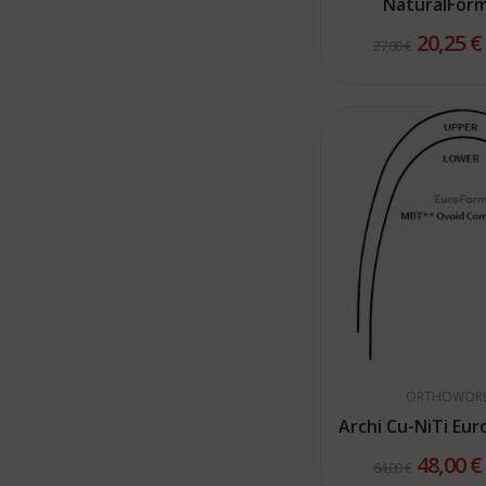
NaturalFor
20,25 
27,00 €
ORTHOWOR
Archi Cu-NiTi Eu
48,00 
64,00 €