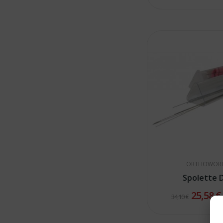
ORTHOWOR
Spolette
25,58 
34,10 €