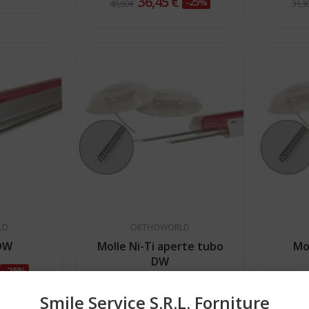
36,45 €
-25%
48,60 €
31,30
LD
ORTHOWORLD
 DW
Molle Ni-Ti aperte tubo
Mo
DW
€
-25%
27,38 €
-25%
36,50 €
36,50
Smile Service S.r.l. Forniture