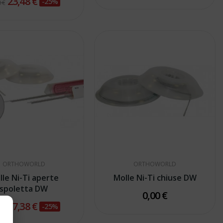
23,48 €
-25%
 €
ORTHOWORLD
ORTHOWORLD
lle Ni-Ti aperte
Molle Ni-Ti chiuse DW
spoletta DW
0,00 €
27,38 €
-25%
 €