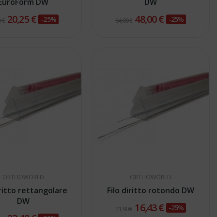
EuroForm DW
DW
20,25 €
48,00 €
-25%
-25%
 €
64,00 €
ORTHOWORLD
ORTHOWORLD
dritto rettangolare
Filo diritto rotondo DW
DW
16,43 €
-25%
21,90 €