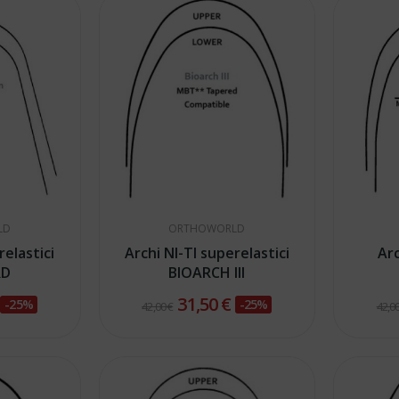
LD
ORTHOWORLD
relastici
Archi NI-TI superelastici
Arc
RD
BIOARCH III
€
31,50 €
-25%
-25%
42,00 €
42,00