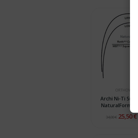
ORTHOWOR
Archi Ni-Ti Supe
NaturalForm So
25,50 
34,00 €