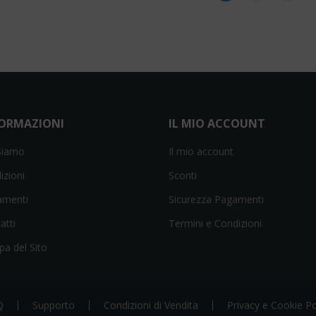
FORMAZIONI
IL MIO ACCOUNT
Siamo
Il mio account
izioni
Sconti
amenti
Sicurezza Pagamenti
atti
Termini e Condizioni
a del Sito
Q
Supporto
Condizioni di Vendita
Privacy e Cookie Po