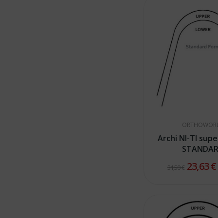
ORTHOWOR
Archi NI-TI supe
STANDA
23,63 
31,50 €