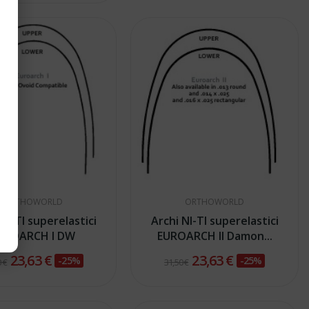
ORTHOWORLD
ORTHOWORLD
NI-TI superelastici
Archi NI-TI superelastici
UROARCH I DW
EUROARCH II Damon...
23,63 €
23,63 €
-25%
-25%
 €
31,50 €