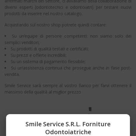
affermati marchi del settore, ci avvaliamo della collaborazione di
diversi esperti (odontotecnici e odontoiatri) per testare nuovi
prodotti da inserire nel nostro catalogo.
Acquistando sul nostro shop potrete quindi contare:
Su un’equipe di persone competenti: non siamo solo dei
semplici venditori;
Su prodotti di qualità testati e certificati;
Su prezzi e offerte incredibili;
Su un sistema di pagamento flessibile;
Su un’assistenza continua che prosegue anche in fase post-
vendita.
Smile Service sarà sempre al vostro fianco per farvi ottenere il
massimo della qualità al miglior prezzo
Smile Service S.r.l. Forniture
Odontoiatriche