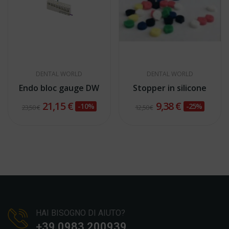
DENTAL WORLD
DENTAL WORLD
Endo bloc gauge DW
Stopper in silicone
21,15 €
9,38 €
-10%
-25%
23,50 €
12,50 €
HAI BISOGNO DI AIUTO?
+39 0983 200939