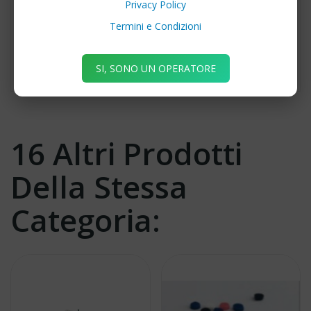
Privacy Policy
Termini e Condizioni
Endo Plastic Box, porta strumenti canalari, dotato
si apposito contenitore. Autolavabile a 180°C
SI, SONO UN OPERATORE
16 Altri Prodotti
Della Stessa
Categoria: