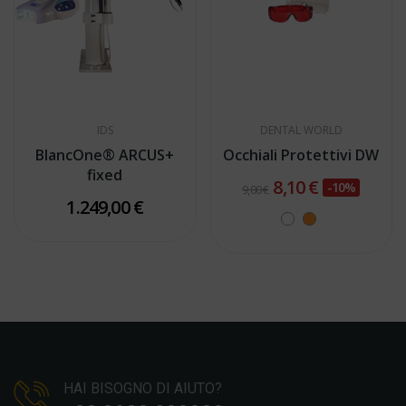
IDS
DENTAL WORLD
BlancOne® ARCUS+
Occhiali Protettivi DW
fixed
8,10 €
-10%
9,00 €
1.249,00 €
HAI BISOGNO DI AIUTO?