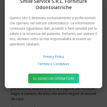
Smile Service S.r.l. Forniture
presente.
Odontoiatriche
Overseas
Questo sito è destinato esclusivamente a professionisti
Le note acquatiche di questa fragranza danno luogo
che operano nel settore odontoiatrico. Le informazioni
a un profumo fresco e umido, che ci porta
contenute riguardano dati, prodotti e beni sensibili per la
immediatamente al pensiero del mare È un
salute e la sicurezza del paziente. Pertanto, per visitare il
profumo Marino particolare, fortemente adatto ad
sito, dichiaro sotto la mia responsabilità di essere un
ambenti sportivi ed estivi. Risulta ugualmente a suo
operatore sanitario.
agio in tutte le situazioni in cui la freschezza è
apprezzata.
Privacy Policy
Take me home
Termini e Condizioni
Coccole di casa. Come le lenzuola profumate del
casolare in campagna. Profumo di fresco di pulito, di
SI, SONO UN OPERATORE
asciugamani stesi al sole. Fragranza intensa e
persistente, adatta a tutte le stagioni, perfetta per
bagni e camere da letto ma anche negozi di tessuti
da casa.