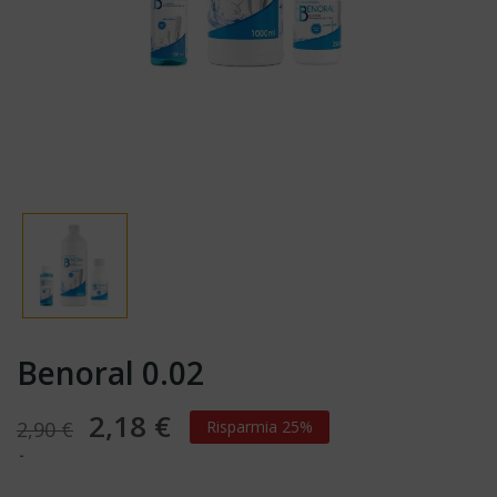
Benoral 0.02
2,18 €
2,90 €
Risparmia 25%