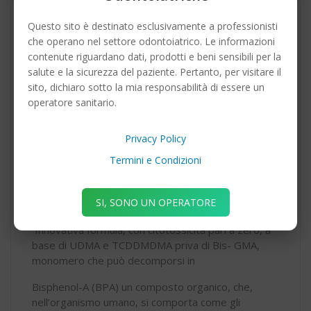
Questo sito è destinato esclusivamente a professionisti
che operano nel settore odontoiatrico. Le informazioni
Composito altamente biocompatibile con
contenute riguardano dati, prodotti e beni sensibili per la
caratteristiche meccaniche e funzionali simili allo
salute e la sicurezza del paziente. Pertanto, per visitare il
smalto naturale. Totalmente biocompatibile per
sito, dichiaro sotto la mia responsabilità di essere un
garantire
operatore sanitario.
un’integrazione in completa armonia con il corpo
umano senza rilascio di sostanze dannose e in tutta
Privacy Policy
sicurezza. Alta stabilità della
Termini e Condizioni
matrice resinosa e assenza di nano particelle nelle
polveri liberate dai fenomeni di abrasione che
SI, SONO UN OPERATORE
potrebbero essere assorbite dall’organismo.
Innovativa formula, con citotossicità pari a zero, a
base di UDMA e TCDDMDMA priva di Bis- GMA,
monomero che può decomporsi in
Bisphenol-A (BPA) un composto organico, che,
nell’organismo umano, si comporta come gli