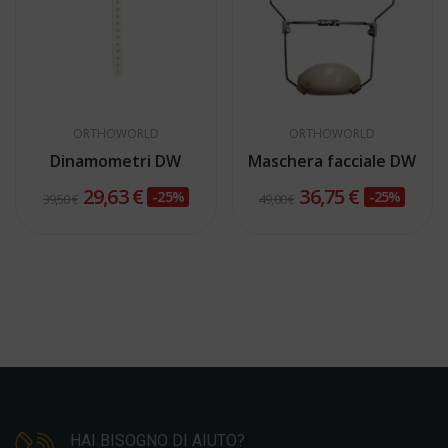
ORTHOWORLD
ORTHOWORLD
Dinamometri DW
Maschera facciale DW
29,63 €
36,75 €
-25%
-25%
39,50 €
49,00 €
HAI BISOGNO DI AIUTO?