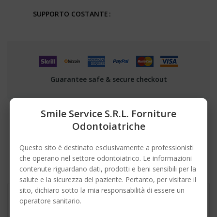
SUPPORTO COSTANTE
Guarantee safe & secure checkout
Smile Service S.r.l. Forniture
Odontoiatriche
DESCRIZIONE
Questo sito è destinato esclusivamente a professionisti
DETTAGLI DEL PRODOTTO
che operano nel settore odontoiatrico. Le informazioni
contenute riguardano dati, prodotti e beni sensibili per la
salute e la sicurezza del paziente. Pertanto, per visitare il
sito, dichiaro sotto la mia responsabilità di essere un
operatore sanitario.
Fili e tubi elastici progettati per massimizzare la