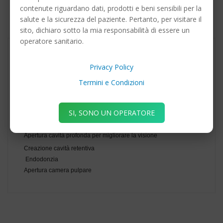
contenute riguardano dati, prodotti e beni sensibili per la
DETTAGLI DEL PRODOTTO
salute e la sicurezza del paziente. Pertanto, per visitare il
sito, dichiaro sotto la mia responsabilità di essere un
operatore sanitario.
Privacy Policy
Frese diamantate a pallina lunga 801L. I diversi diametri e
granulometrie disponibili permettono di scegliere lo strumento
Termini e Condizioni
rotante più corretto per ogni tipo di trattamento.
IMPIEGO STRUMENTO ROTANTE
SI, SONO UN OPERATORE
Conservativa
Apertura cavità profonda per migliorare la visione
Creazione cavità retentiva
Endodonzia
Apertura camera pulpare