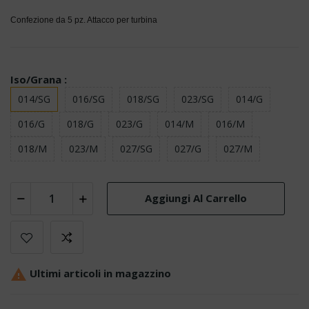
Confezione da 5 pz. Attacco per turbina
Iso/Grana :
014/SG
016/SG
018/SG
023/SG
014/G
016/G
018/G
023/G
014/M
016/M
018/M
023/M
027/SG
027/G
027/M
Aggiungi Al Carrello

Ultimi articoli in magazzino