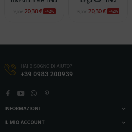
rovesciato 805 Teka
lunga 848L Teka
20,30 €
20,30 €
-42%
-42%
35,00 €
35,00 €
HAI BISOGNO DI AIUTO?
+39 0983 200939
INFORMAZIONI

IL MIO ACCOUNT
