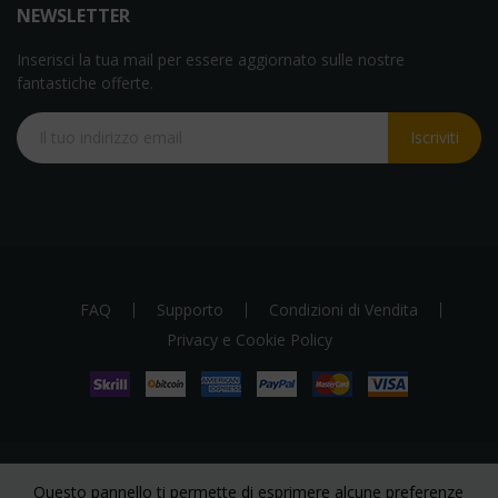
NEWSLETTER
Inserisci la tua mail per essere aggiornato sulle nostre
fantastiche offerte.
Iscriviti
FAQ
Supporto
Condizioni di Vendita
Privacy e Cookie Policy
Questo pannello ti permette di esprimere alcune preferenze
Copyright 2023. Tutti I diritti riservati a Smile Service S.r.l. via