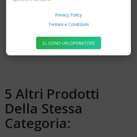
Frese in carburo di tungsteno cilindriche C21 . I diversi diametri
permettono di scegliere lo strumento rotante più corretto per ogni
Privacy Policy
tipo di trattamento. Confezione da 5 Pz. Attacco FG (314) per
Termini e Condizioni
turbina.
IMPIEGO STRUMENTO ROTANTE
SI, SONO UN OPERATORE
Apertura cavità in tutte le V classi di Black
Rimozione vecchie otturazioni
5 Altri Prodotti
Della Stessa
Categoria: