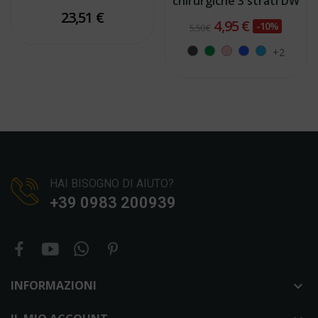
chirurgiche 3 strati DW
23,51 €
4,95 €
-10%
5,50 €
+2
HAI BISOGNO DI AIUTO?
+39 0983 200939
INFORMAZIONI
