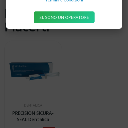
Potrebbe Anche
SI, SONO UN OPERATORE
Piacerti
DENTALICA
PRECISION SICURA-
SEAL Dentalica