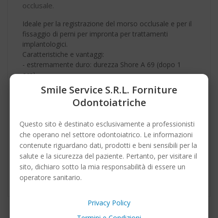
occlusale.
Ideale per la registrazione del morso occlusale e per il
fissaggio di perni per impronta per trattamenti
implantologici.
Caratteristiche e vantaggi:
- estremamente duro: durezza Shore A 69 (dopo 1
ora)
- tissotropia controllata che ne impedisce lo
Smile Service S.r.l. Forniture
scorrimento negli spazi interdentali
Odontoiatriche
- assenza di movimento durante il riposizionamento
del modello
Questo sito è destinato esclusivamente a professionisti
- sapore e gusto neutri per un maggiore comfort del
che operano nel settore odontoiatrico. Le informazioni
paziente
contenute riguardano dati, prodotti e beni sensibili per la
- eccellente stabilità
salute e la sicurezza del paziente. Pertanto, per visitare il
- ottime proprietà di lavorabilità e fresatura
sito, dichiaro sotto la mia responsabilità di essere un
- cartuccia Automix con rapporto di miscelazione 10:1
operatore sanitario.
Privacy Policy
Termini e Condizioni