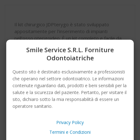
Il kit chirurgico JDPterygo è stato sviluppato
appositamente per l'inserimento di impianti
nell'osso pterigoideo. È un kit completo e facile da
usare che contiene al suo interno tutti gli strumenti
Smile Service S.r.l. Forniture
necessari per effettuare la corretta osteotomia e
Odontoiatriche
per il
posizionamento sicuro degli impianti JDPterygo e
Questo sito è destinato esclusivamente a professionisti
JDPterygo One.
che operano nel settore odontoiatrico. Le informazioni
contenute riguardano dati, prodotti e beni sensibili per la
Il kit offre tutti gli strumenti chirurgici e protesici
salute e la sicurezza del paziente. Pertanto, per visitare il
compatibili con gli impianti JDPterygo e JDPterygo
sito, dichiaro sotto la mia responsabilità di essere un
One
operatore sanitario.
Privacy Policy
Termini e Condizioni