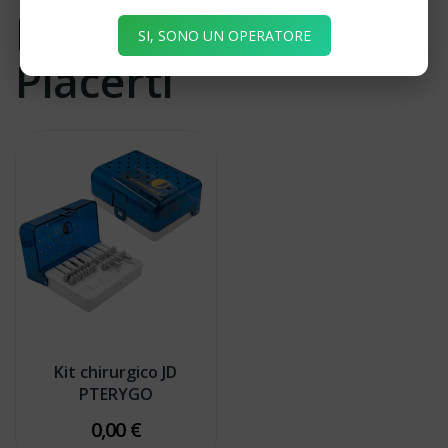
Potrebbe Anche
SI, SONO UN OPERATORE
Piacerti
Kit chirurgico JD
PTERYGO
0,00 €