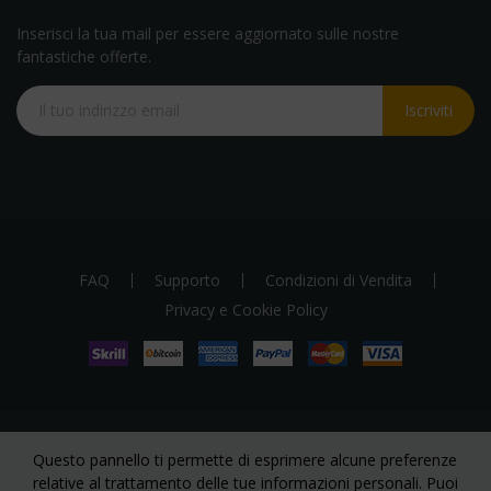
Inserisci la tua mail per essere aggiornato sulle nostre
fantastiche offerte.
Iscriviti
FAQ
Supporto
Condizioni di Vendita
Privacy e Cookie Policy
Questo pannello ti permette di esprimere alcune preferenze
Copyright 2023. Tutti I diritti riservati a Smile Service S.r.l. via
relative al trattamento delle tue informazioni personali. Puoi
Galileo Galiei, 4 - 87064 Corigliano-Rossano (CS).