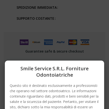
SPEDIZIONE IMMEDIATA
SUPPORTO COSTANTE
Guarantee safe & secure checkout
Smile Service S.r.l. Forniture
Odontoiatriche
DESCRIZIONE
Questo sito è destinato esclusivamente a professionisti
DETTAGLI DEL PRODOTTO
che operano nel settore odontoiatrico. Le informazioni
contenute riguardano dati, prodotti e beni sensibili per la
salute e la sicurezza del paziente. Pertanto, per visitare il
sito, dichiaro sotto la mia responsabilità di essere un