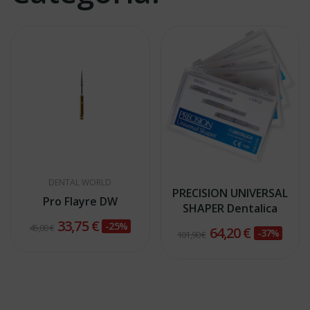
DENTAL WORLD
PRECISION UNIVERSAL
Pro Flayre DW
SHAPER Dentalica
33,75 €
-25%
45,00 €
64,20 €
-37%
101,90 €