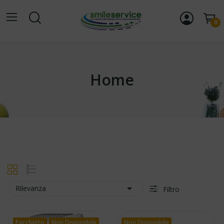
0
Home

Rilevanza
Filtro
Pacchetto
Non Disponibile
Non Disponibile