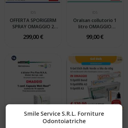
IDS
IDS
OFFERTA SPORIGERM
Oralsan collutorio 1
SPRAY OMAGGIO 2
litro OMAGGIO
VIROXID...
Spazzolino...
299,00 €
99,00 €
Smile Service S.r.l. Forniture
IDS
Odontoiatriche
OFFERTA 4 BLISTER
OFFERTA