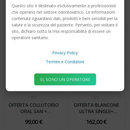
PRO FLEX N.H.A. CON
MORDENZANTI +
Questo sito è destinato esclusivamente a professionisti
OMAGGIO...
240,00 €
OMAGGIO OPTIFILLO'
che operano nel settore odontoiatrico. Le informazioni
120,00 €
+...
contenute riguardano dati, prodotti e beni sensibili per la
salute e la sicurezza del paziente. Pertanto, per visitare il
sito, dichiaro sotto la mia responsabilità di essere un
operatore sanitario.
Privacy Policy
Termini e Condizioni
SI, SONO UN OPERATORE
IDS
IDS
OFFERTA COLLUTORIO
OFFERTA BLANCONE
ORAL SAN +
ULTRA SINGLE+
SPAZZOLINO SONICO
OMAGGIO...
99,00 €
162,00 €