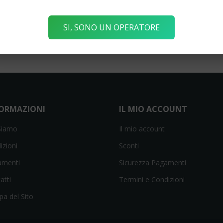
Wire 2.0 De Giorgi
SI, SONO UN OPERATORE
FORMAZIONI
IL MIO ACCOUNT
Siamo
Il mio account
izioni
Sconti
amenti
Sicurezza Pagamenti
atti
Termini e Condizioni
a del Sito