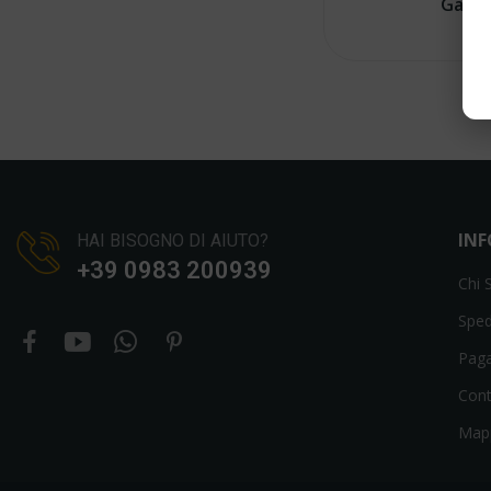
Gaz
IN
HAI BISOGNO DI AIUTO?
+39 0983 200939
Chi 
Sped
Pag
Cont
Mapp