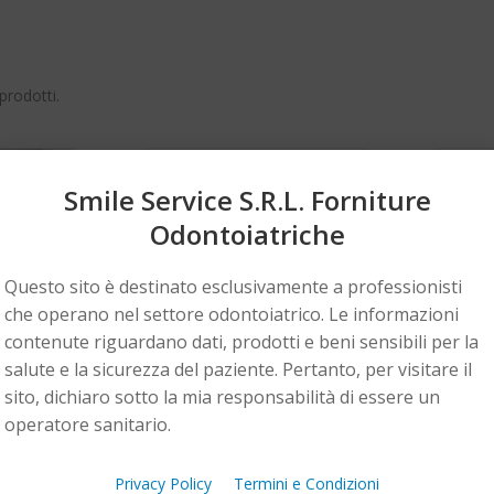
prodotti.
Non Disponibile
Non Dispo
Smile Service S.r.l. Forniture
Odontoiatriche
Questo sito è destinato esclusivamente a professionisti
che operano nel settore odontoiatrico. Le informazioni
contenute riguardano dati, prodotti e beni sensibili per la
salute e la sicurezza del paziente. Pertanto, per visitare il
sito, dichiaro sotto la mia responsabilità di essere un
operatore sanitario.
Z
CARLO DE GIORGI
le Tecno-
Telecamera intraorale
Rive
Privacy Policy
Termini e Condizioni