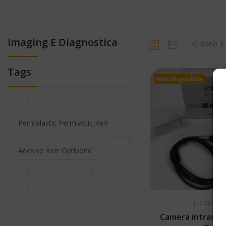
Imaging E Diagnostica
Ci sono 3 
Tags
Non Disponibile
Permalastic Permlastic Kerr
Adesivo Kerr Optibond
TECNO-GA
Camera intraora