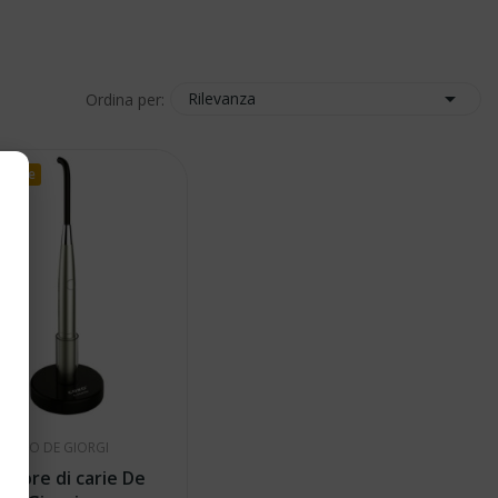

Rilevanza
Ordina per:
nibile
CARLO DE GIORGI
latore di carie De