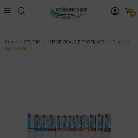
0
Home
STUDIO
IGIENE ORALE E PROFILASSI
Blancone
Lips display 12