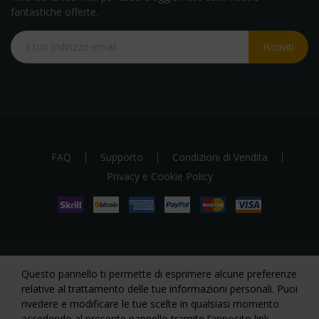
fantastiche offerte.
Iscriviti
FAQ
Supporto
Condizioni di Vendita
Privacy e Cookie Policy
Questo pannello ti permette di esprimere alcune preferenze
Copyright 2023. Tutti I diritti riservati a Smile Service S.r.l. via
relative al trattamento delle tue informazioni personali. Puoi
Galileo Galiei, 4 - 87064 Corigliano-Rossano (CS).
rivedere e modificare le tue scelte in qualsiasi momento
accedendo al presente pannello tramite l’apposito link.