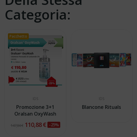
Categoria:
Pacchetto
IDS
IDS
Promozione 3+1
Blancone Rituals
Oralsan OxyWash
110,88 €
-25%
147,84 €